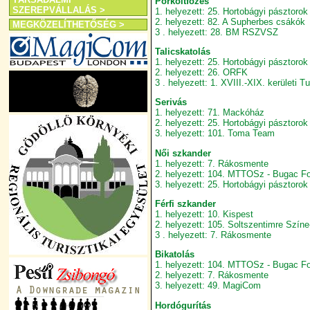
Pörköltfőzés
SZEREPVÁLLALÁS >
1. helyezett: 25. Hortobágyi pásztorok
2. helyezett: 82. A Supherbes csákók
MEGKÖZELÍTHETŐSÉG >
3 . helyezett: 28. BM RSZVSZ
Talicskatolás
1. helyezett: 25. Hortobágyi pásztorok
2. helyezett: 26. ORFK
3 . helyezett: 1. XVIII.-XIX. kerületi T
Serivás
1. helyezett: 71. Mackóház
2. helyezett: 25. Hortobágyi pásztorok
3. helyezett: 101. Toma Team
Női szkander
1. helyezett: 7. Rákosmente
2. helyezett: 104. MTTOSz - Bugac Fo
3. helyezett: 25. Hortobágyi pásztorok
Férfi szkander
1. helyezett: 10. Kispest
2. helyezett: 105. Soltszentimre Színe
3 . helyezett: 7. Rákosmente
Bikatolás
1. helyezett: 104. MTTOSz - Bugac Fo
2. helyezett: 7. Rákosmente
3. helyezett: 49. MagiCom
Hordógurítás