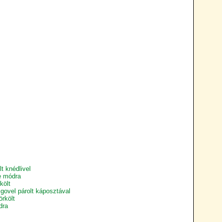
:
t knédlivel
e módra
költ
govel párolt káposztával
örkölt
dra