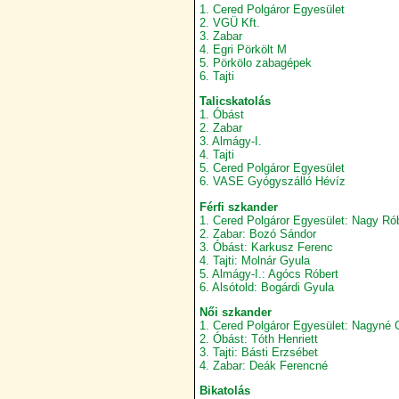
1. Cered Polgáror Egyesület
2. VGÜ Kft.
3. Zabar
4. Egri Pörkölt M
5. Pörkölo zabagépek
6. Tajti
Talicskatolás
1. Óbást
2. Zabar
3. Almágy-I.
4. Tajti
5. Cered Polgáror Egyesület
6. VASE Gyógyszálló Hévíz
Férfi szkander
1. Cered Polgáror Egyesület: Nagy Ró
2. Zabar: Bozó Sándor
3. Óbást: Karkusz Ferenc
4. Tajti: Molnár Gyula
5. Almágy-I.: Agócs Róbert
6. Alsótold: Bogárdi Gyula
Női szkander
1. Cered Polgáror Egyesület: Nagyné 
2. Óbást: Tóth Henriett
3. Tajti: Básti Erzsébet
4. Zabar: Deák Ferencné
Bikatolás