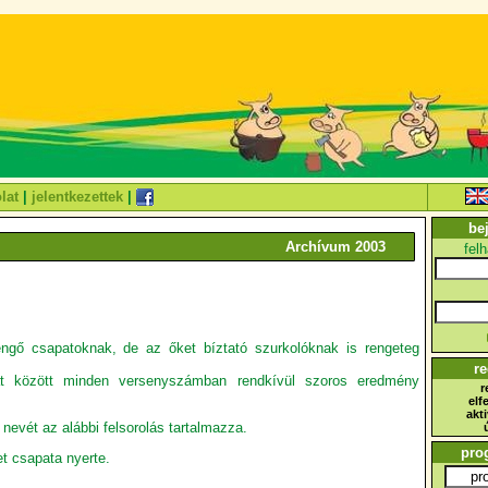
lat
|
jelentkezettek
|
be
Archívum 2003
fel
ngő csapatoknak, de az őket bíztató szurkolóknak is rengeteg
re
t között minden versenyszámban rendkívül szoros eredmény
r
elf
akt
nevét az alábbi felsorolás tartalmazza.
pro
t csapata nyerte.