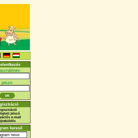
jelentkezés
használónév:
jelszó:
gisztráció
egisztráció
elejtett jelszó
ivációs e-mail
újraküldés
gram kereső