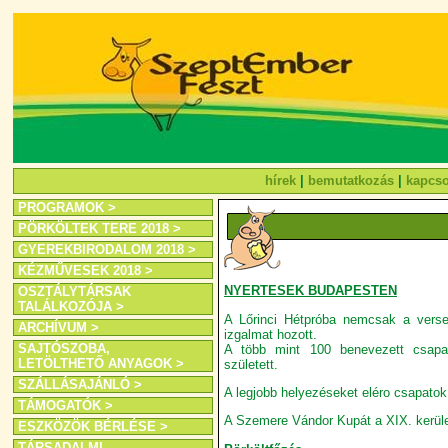
hírek
|
bemutatkozás
|
kapcso
PROGRAMOK >
PÖRKÖLTEK TERE 2018 >
GYEREKBIRODALOM 2018 >
KÉZMŰVESEK 2018 >
NYERTESEK BUDAPESTEN
OSZTÁLYTÁRSAK
TALÁLKOZÓJA >
A Lőrinci Hétpróba nemcsak a verse
ARCHÍVUM >
izgalmat hozott.
SAJTÓSZOBA,
A több mint 100 benevezett csapa
LETÖLTHETŐ ANYAGOK >
született.
SZÁLLÁSAJÁNLÓ >
A legjobb helyezéseket eléro csapatok 
TÁMOGATÓK >
A Szemere Vándor Kupát a XIX. kerüle
ESZKÖZÖK BÉRLÉSE >
TÁRSADALMI