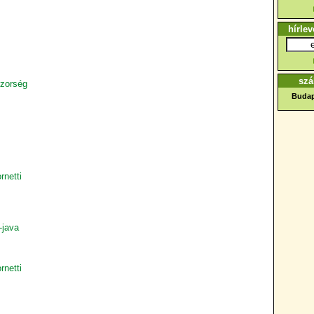
hírlev
szá
uzorség
Budap
rnetti
-java
rnetti