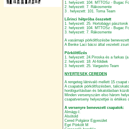
1. helyezett: 104. MTTOSz - Bugac Fo
2. helyezett: 7. Rákosmente
3 . helyezett: 101. Toma Team
Lőrinci hétpróba összetett
1. helyezett: 25. Hortobágyi pásztorok
2. helyezett: 104. MTTOSz - Bugac Fo
3. helyezett: 7. Rákosmente
A vasárnapi pörköltfozésbe benevezett 
A Benke Laci bácsi által vezetett zsuri
Pörköltfőzés
1. helyezett: 24.Piroska és a farkas (
2. helyezett: 18. Al-földiek
3. helyezett: 25. Vargastro Team
NYERTESEK CEREDEN
A rengeteg látnivaló mellett 15 csapat
A csapatok pörköltfozésben, talicskato
hordógurításban és bikatolásban küzdö
Minden versenyszám elso három helyez
csapatverseny helyezettjei is értékes 
A versenyre benevezett csapatok:
Almágy-I.
Alsótold
Cered Polgáror Egyesület
Egri Pörkölt M