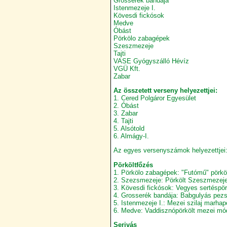
Grosserék bandája
Istenmezeje I.
Kövesdi fickósok
Medve
Óbást
Pörkölo zabagépek
Szeszmezeje
Tajti
VASE Gyógyszálló Hévíz
VGÜ Kft.
Zabar
Az összetett verseny helyezettjei:
1. Cered Polgáror Egyesület
2. Óbást
3. Zabar
4. Tajti
5. Alsótold
6. Almágy-I.
Az egyes versenyszámok helyezettjei
Pörköltfőzés
1. Pörkölo zabagépek: "Futómű" pörköl
2. Szezsmezeje: Pörkölt Szeszmezej
3. Kövesdi fickósok: Vegyes sertéspör
4. Grosserék bandája: Babgulyás pezs
5. Istenmezeje I.: Mezei szilaj marhap
6. Medve: Vaddisznópörkölt mezei mó
Serivás