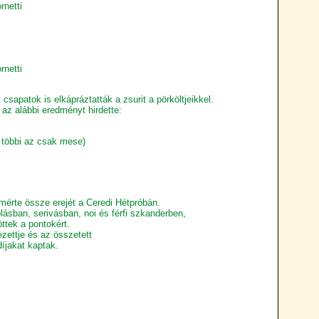
rnetti
rnetti
csapatok is elkápráztatták a zsurit a pörköltjeikkel.
 az alábbi eredményt hirdette:
a többi az csak mese)
 mérte össze erejét a Ceredi Hétpróbán.
lásban, serivásban, noi és férfi szkanderben,
ttek a pontokért.
ettje és az összetett
díjakat kaptak.