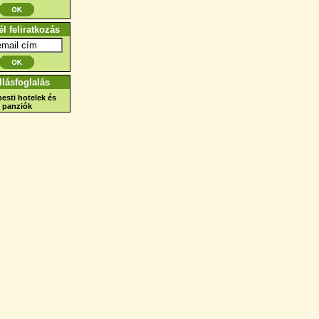
él feliratkozás
llásfoglalás
esti hotelek és
panziók