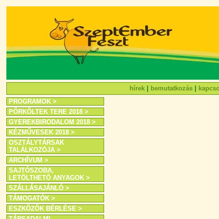
hírek
|
bemutatkozás
|
kapcso
PROGRAMOK >
PÖRKÖLTEK TERE 2018 >
GYEREKBIRODALOM 2018 >
KÉZMŰVESEK 2018 >
OSZTÁLYTÁRSAK
TALÁLKOZÓJA >
ARCHÍVUM >
SAJTÓSZOBA,
LETÖLTHETŐ ANYAGOK >
SZÁLLÁSAJÁNLÓ >
TÁMOGATÓK >
ESZKÖZÖK BÉRLÉSE >
TÁRSADALMI