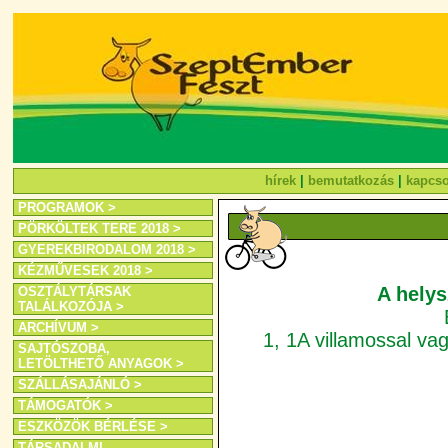
hírek
|
bemutatkozás
|
kapcso
PROGRAMOK >
PÖRKÖLTEK TERE 2018 >
GYEREKBIRODALOM 2018 >
KÉZMŰVESEK 2018 >
A helys
OSZTÁLYTÁRSAK
TALÁLKOZÓJA >
ARCHÍVUM >
1, 1A villamossal va
SAJTÓSZOBA,
LETÖLTHETŐ ANYAGOK >
SZÁLLÁSAJÁNLÓ >
TÁMOGATÓK >
ESZKÖZÖK BÉRLÉSE >
TÁRSADALMI