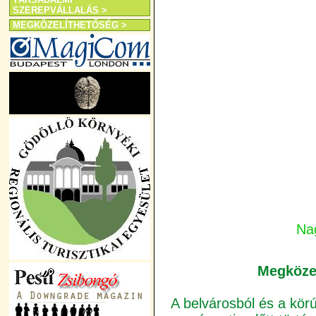
SZEREPVÁLLALÁS >
MEGKÖZELÍTHETŐSÉG >
Na
Megközel
A belvárosból és a körú