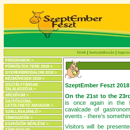
hírek
|
bemutatkozás
|
kapcso
PROGRAMOK >
PÖRKÖLTEK TERE 2018 >
GYEREKBIRODALOM 2018 >
KÉZMŰVESEK 2018 >
SzeptEmber Feszt 2018 
OSZTÁLYTÁRSAK
TALÁLKOZÓJA >
On the 21st to the 23
ARCHÍVUM >
SAJTÓSZOBA,
is once again in the 
LETÖLTHETŐ ANYAGOK >
cavalcade of gastronomi
SZÁLLÁSAJÁNLÓ >
events - there’s somethin
TÁMOGATÓK >
ESZKÖZÖK BÉRLÉSE >
Visitors will be presen
TÁRSADALMI