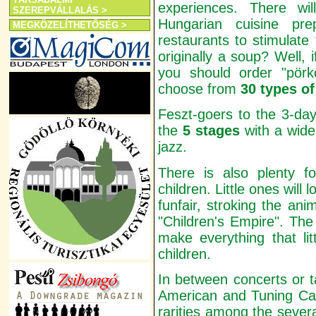
experiences. There wil
SZEREPVÁLLALÁS >
Hungarian cuisine p
MEGKÖZELÍTHETŐSÉG >
restaurants to stimulate
originally a soup? Well, 
you should order "pör
choose from
30 types of
Feszt-goers to the 3-day 
the
5 stages
with a wide
jazz.
There is also plenty f
children. Little ones will
funfair, stroking the ani
"Children's Empire". The
make everything that litt
children.
In between concerts or t
American and Tuning Car
rarities among the sever