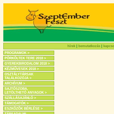
hírek
|
bemutatkozás
|
kapcso
PROGRAMOK >
PÖRKÖLTEK TERE 2018 >
GYEREKBIRODALOM 2018 >
KÉZMŰVESEK 2018 >
OSZTÁLYTÁRSAK
TALÁLKOZÓJA >
ARCHÍVUM >
SAJTÓSZOBA,
LETÖLTHETŐ ANYAGOK >
SZÁLLÁSAJÁNLÓ >
TÁMOGATÓK >
ESZKÖZÖK BÉRLÉSE >
TÁRSADALMI