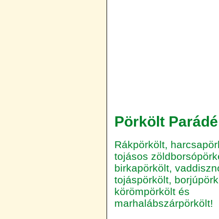
Pörkölt Parádé
Rákpörkölt, harcsapörk
tojásos zöldborsópörkö
birkapörkölt, vaddiszn
tojáspörkölt, borjúpörk
körömpörkölt és
marhalábszárpörkölt!