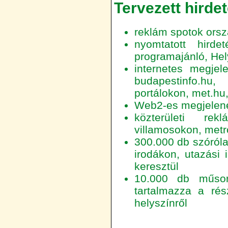
Tervezett hirde
reklám spotok orsz
nyomtatott hird
programajánló, He
internetes megjele
budapestinfo.hu
portálokon, met.hu
Web2-es megjelenés
közterületi re
villamosokon, metró
300.000 db szóróla
irodákon, utazási
keresztül
10.000 db műsorf
tartalmazza a rés
helyszínről