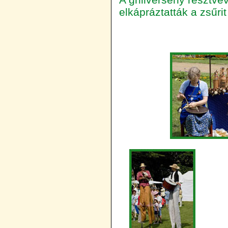
elkápráztatták a zsűrit