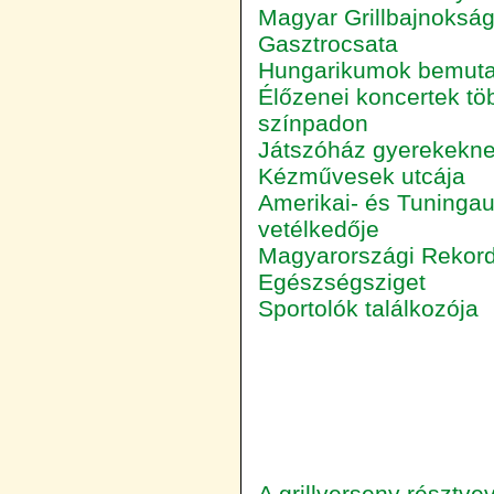
Magyar Grillbajnoksá
Gasztrocsata
Hungarikumok bemuta
Élőzenei koncertek tö
színpadon
Játszóház gyerekekn
Kézművesek utcája
Amerikai- és Tuningau
vetélkedője
Magyarországi Rekor
Egészségsziget
Sportolók találkozója
A grillverseny résztvev