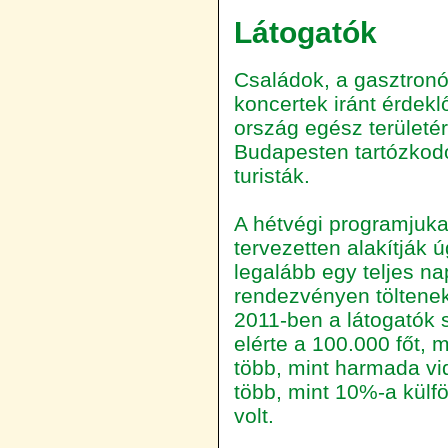
Látogatók
Családok, a gasztron
koncertek iránt érdek
ország egész területéről
Budapesten tartózkodó
turisták.
A hétvégi programjuka
tervezetten alakítják 
legalább egy teljes na
rendezvényen töltenek
2011-ben a látogatók
elérte a 100.000 főt, 
több, mint harmada vi
több, mint 10%-a külföl
volt.