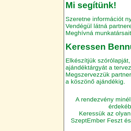
Mi segítünk!
Szeretne információt ny
Vendégül látná partnere
Meghívná munkatársai
Keressen Bennü
Elkészítjük szórólapját, 
ajándéktárgyát a tervezé
Megszervezzük partnert
a köszönő ajándékig.
A rendezvény miné
érdekéb
Keressük az olyan
SzeptEmber Feszt és 