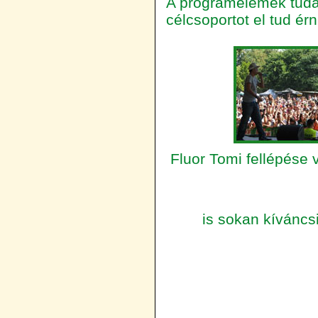
A programelemek tuda
célcsoportot el tud érni
Fluor Tomi fellépé
is sokan kíváncs