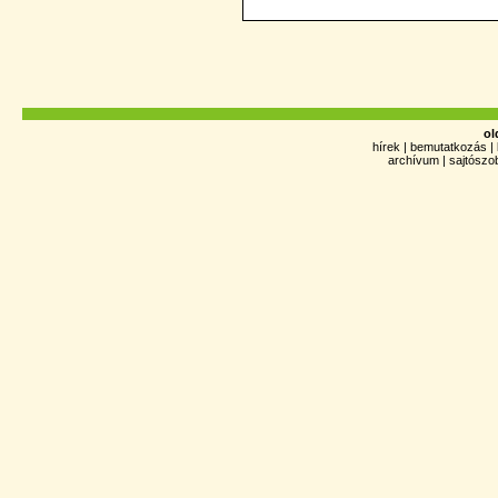
ol
hírek
|
bemutatkozás
|
archívum
|
sajtószo