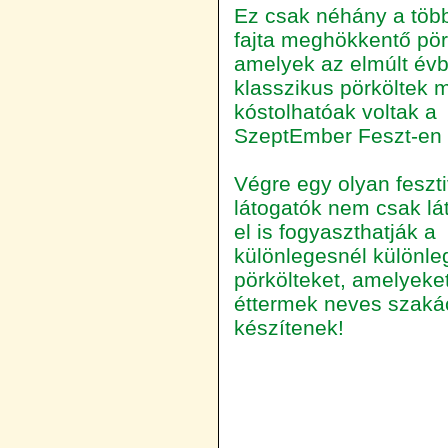
Ez csak néhány a több
fajta meghökkentő pörk
amelyek az elmúlt évb
klasszikus pörköltek m
kóstolhatóak voltak a
SzeptEmber Feszt-en
Végre egy olyan feszti
látogatók nem csak lát
el is fogyaszthatják a
különlegesnél különl
pörkölteket, amelyeket
éttermek neves szaká
készítenek!