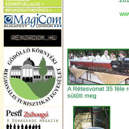
SZEREPVÁLLALÁS >
MEGKÖZELÍTHETŐSÉG >
www
A Rétesvonat 35 féle r
sütött meg