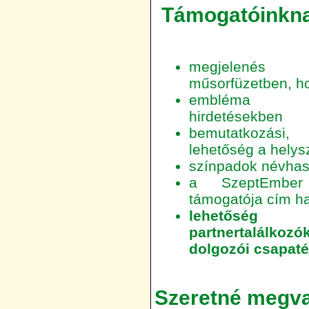
Támogatóinkna
megjelenés 
műsorfüzetben, h
embléma e
hirdetésekben
bemutatkozási,
lehetőség a helys
színpadok névhas
a SzeptEmbe
támogatója cím h
lehetős
partnertalálkozók
dolgozói csapaté
Szeretné megval