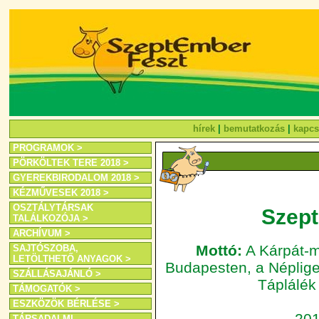
hírek
|
bemutatkozás
|
kapcs
PROGRAMOK >
PÖRKÖLTEK TERE 2018 >
GYEREKBIRODALOM 2018 >
KÉZMŰVESEK 2018 >
OSZTÁLYTÁRSAK
Szept
TALÁLKOZÓJA >
ARCHÍVUM >
Mottó:
A Kárpát-m
SAJTÓSZOBA,
LETÖLTHETŐ ANYAGOK >
Budapesten, a Néplige
SZÁLLÁSAJÁNLÓ >
Táplálék
TÁMOGATÓK >
ESZKÖZÖK BÉRLÉSE >
201
TÁRSADALMI