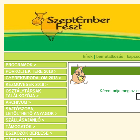
hírek
|
bemutatkozás
|
kapcso
PROGRAMOK >
PÖRKÖLTEK TERE 2018 >
GYEREKBIRODALOM 2018 >
KÉZMŰVESEK 2018 >
Kérem adja meg az ema
OSZTÁLYTÁRSAK
TALÁLKOZÓJA >
ARCHÍVUM >
SAJTÓSZOBA,
LETÖLTHETŐ ANYAGOK >
SZÁLLÁSAJÁNLÓ >
TÁMOGATÓK >
ESZKÖZÖK BÉRLÉSE >
TÁRSADALMI