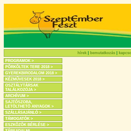
hírek
|
bemutatkozás
|
kapcso
PROGRAMOK >
PÖRKÖLTEK TERE 2018 >
GYEREKBIRODALOM 2018 >
KÉZMŰVESEK 2018 >
OSZTÁLYTÁRSAK
TALÁLKOZÓJA >
ARCHÍVUM >
SAJTÓSZOBA,
LETÖLTHETŐ ANYAGOK >
SZÁLLÁSAJÁNLÓ >
TÁMOGATÓK >
ESZKÖZÖK BÉRLÉSE >
TÁRSADALMI