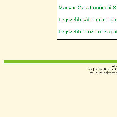
Magyar Gasztronómiai Sz
Legszebb sátor díja: Für
Legszebb öltözetű csapat
old
hírek
|
bemutatkozás
|
k
archívum
|
sajtószob