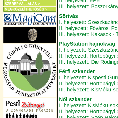
II. helyezett: EPE
SZEREPVÁLLALÁS >
III. helyezett: Boszorkán
MEGKÖZELÍTHETŐSÉG >
Sörivás
I. helyezett: Szeszkazán
II. helyezett: Fővárosi P
III. helyezett: Kakasok -
PlayStation bajnokság
I. helyezett: Szeszkazán
II. helyezett: Hortobágyi
III. helyezett: Die Roding
Férfi szkander
I. helyezett: Kispesti Gu
II. helyezett: Hortobágyi
III. helyezett: KisMóku-s
Női szkander
I. helyezett: KisMóku-so
II. helyezett: Hortobágyi
III. helyezett: Szép Rák