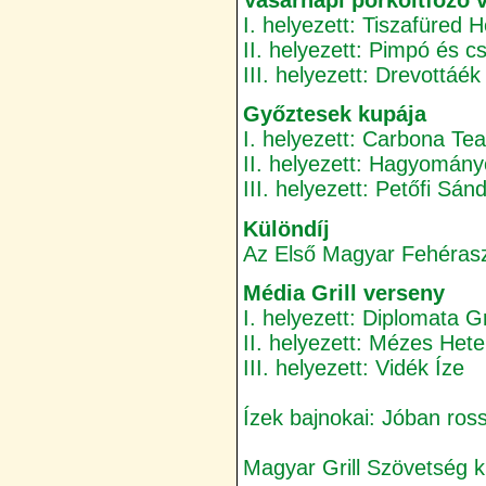
I. helyezett: Tiszafüred 
II. helyezett: Pimpó és c
III. helyezett: Drevottáék
Győztesek kupája
I. helyezett: Carbona Te
II. helyezett: Hagyomán
III. helyezett: Petőfi Sá
Különdíj
Az Első Magyar Fehérasz
Média Grill verseny
I. helyezett: Diplomata 
II. helyezett: Mézes Het
III. helyezett: Vidék Íze
Ízek bajnokai: Jóban ros
Magyar Grill Szövetség k