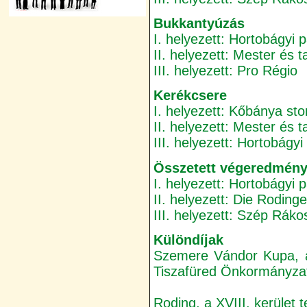
Bukkantyúzás
I. helyezett: Hortobágyi 
II. helyezett: Mester és t
III. helyezett: Pro Régio
Kerékcsere
I. helyezett: Kőbánya st
II. helyezett: Mester és t
III. helyezett: Hortobágy
Összetett végeredmén
I. helyezett: Hortobágyi 
II. helyezett: Die Rodinge
III. helyezett: Szép Rák
Különdíjak
Szemere Vándor Kupa, a 
Tiszafüred Önkormányza
Roding, a XVIII. kerület