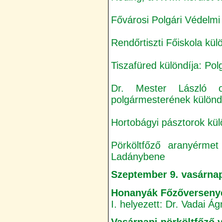
Fővárosi Polgári Védelm
Rendőrtiszti Főiskola kül
Tiszafüred különdíja: Pol
Dr. Mester László or
polgármesterének különdí
Hortobágyi pásztorok kül
Pörköltfőző aranyérmet
Ladánybene
Szeptember 9. vasárna
Honanyák Főzőverseny
I. helyezett: Dr. Vadai Á
Vasárnapi pörköltfőző 