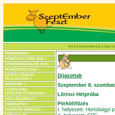
hírek
|
bemutatkozás
|
kapcso
PROGRAMOK >
PÖRKÖLTEK TERE 2018 >
GYEREKBIRODALOM 2018 >
KÉZMŰVESEK 2018 >
Díjazottak
OSZTÁLYTÁRSAK
TALÁLKOZÓJA >
Szeptember 8. szombat
ARCHÍVUM >
SAJTÓSZOBA,
Lőrinci Hétpróba
LETÖLTHETŐ ANYAGOK >
SZÁLLÁSAJÁNLÓ >
Pörköltfőzés
TÁMOGATÓK >
I. helyezett: Hortobágyi 
ESZKÖZÖK BÉRLÉSE >
TÁRSADALMI