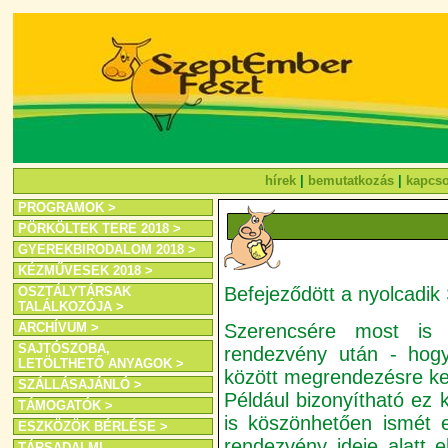
hírek
|
bemutatkozás
|
kapcso
PROGRAMOK >
PÖRKÖLTEK TERE 2018 >
GYEREKBIRODALOM 2018 >
KÉZMŰVESEK 2018 >
Befejeződött a nyolcadik
OSZTÁLYTÁRSAK
TALÁLKOZÓJA >
Szerencsére most is 
ARCHÍVUM >
SAJTÓSZOBA,
rendezvény után - hogy
LETÖLTHETŐ ANYAGOK >
között megrendezésre ke
SZÁLLÁSAJÁNLÓ >
Például bizonyítható ez k
TÁMOGATÓK >
is köszönhetően ismét e
ESZKÖZÖK BÉRLÉSE >
rendezvény ideje alatt e
TÁRSADALMI