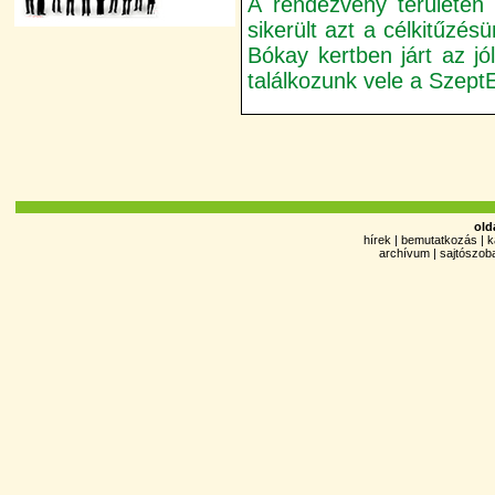
A rendezvény területén 
sikerült azt a célkitűzé
Bókay kertben járt az jó
találkozunk vele a Szep
old
hírek
|
bemutatkozás
|
k
archívum
|
sajtószob