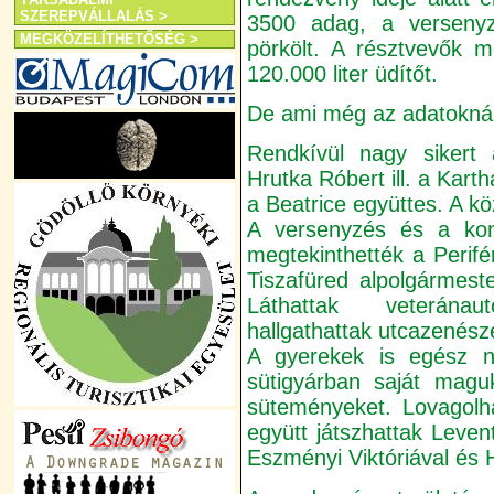
SZEREPVÁLLALÁS >
3500 adag, a versenyz
MEGKÖZELÍTHETŐSÉG >
pörkölt. A résztvevők m
120.000 liter üdítőt.
De ami még az adatoknál
Rendkívül nagy sikert
Hrutka Róbert ill. a Kar
a Beatrice együttes. A köz
A versenyzés és a kon
megtekinthették a Perifé
Tiszafüred alpolgármeste
Láthattak veteránaut
hallgathattak utcazenésze
A gyerekek is egész na
sütigyárban saját maguk
süteményeket. Lovagolha
együtt játszhattak Leven
Eszményi Viktóriával és H