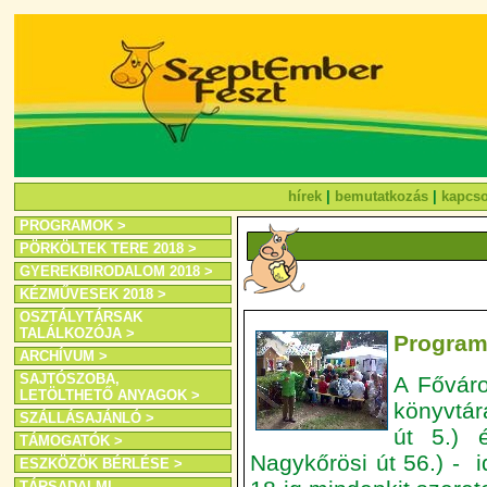
hírek
|
bemutatkozás
|
kapcso
PROGRAMOK >
PÖRKÖLTEK TERE 2018 >
GYEREKBIRODALOM 2018 >
KÉZMŰVESEK 2018 >
OSZTÁLYTÁRSAK
TALÁLKOZÓJA >
Program
ARCHÍVUM >
SAJTÓSZOBA,
A Főváro
LETÖLTHETŐ ANYAGOK >
könyvtár
SZÁLLÁSAJÁNLÓ >
út 5.) 
TÁMOGATÓK >
Nagykőrösi út 56.) - 
ESZKÖZÖK BÉRLÉSE >
TÁRSADALMI