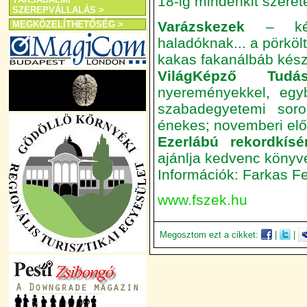
18-ig mindenkit szerete
SZEREPVÁLLALÁS >
Varázskezek
– kézm
MEGKÖZELÍTHETŐSÉG >
haladóknak... a pörkölt
kakas fakanálbáb kész
VilágKépző Tudás
nyereményekkel, egyb
szabadegyetemi soro
énekes; novemberi el
Ezerlábú rekordkís
ajánlja kedvenc könyv
Információk: Farkas Fe
www.fszek.hu
Megosztom ezt a cikket:
|
|