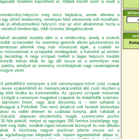
gasabb területen képzelhető el, többek között ezért is esett a
hírlev
yrendezvény-helyszín még nincs bejáratva, ennek ellenére a
 egy úttörő rendezvény, reményen felül sikeresnek volt mondható,
bár jó elhelyezkedésű helyszín már az első alkalommal hozta a
 növekvő tendenciájú, több tízezres látogatószámát.
szá
akult arculatát mutatta idén is a rendezvény, amely a szokott
ovább színesedett. Az esemény gerincét alkotó gasztronómia és
Budap
olyamatosan jelentek meg más művészeti ágak, a családi- és
es műsorelemek a színpadok mindegyikén, a humortól az extrém
rig bezárólag. A négy színpad mellett a tágas helyszín további
szervezők bátran éltek és így állt össze az a semmilyen más
ti paletta, amelyet az esemény szombatjának vagy vasárnapjának
emügyre venni.
ző pörköltfőző versenyen a két versenynapon közel száz csapat
 neves szakértőkből és mesterszakácsokból álló zsűri részben a
ág előtt bírálta és kommentálta. Az újszerű színpadi műsornak
 szolgált a versenyen megjelent csapatok és érdeklődők számára.
bármilyen finom, vagy akár díjnyertes is – nem juthatott a
tvágyat a Pörköltek Tere nevű attrakció volt hivatott elsősorban
árosi és vidéki étterem és szállodai konyha, akik vállalták a
kázatát, alaposan elszámította magát, szerencsére pozitív
 30 féle pörkölt, melyet az egységes 300 forintos kóstolójegy egy,
etett meg bárki, mindkét napon kevésnek bizonyult és már délután
zekak. A közönség nagyon pozitívan jelezte vissza ezt a
 egybehangzóan elégedett volt, hanem egyetértettek abban is,