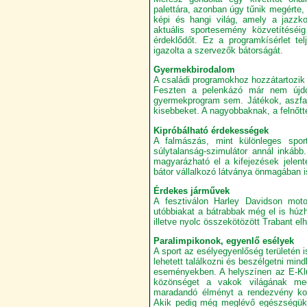
palettára, azonban úgy tűnik megérte, 
képi és hangi világ, amely a jazzk
aktuális sportesemény közvetítéséi
érdeklődőt. Ez a programkísérlet te
igazolta a szervezők bátorságát.
Gyermekbirodalom
A családi programokhoz hozzátartozik 
Feszten a pelenkázó már nem újdons
gyermekprogram sem. Játékok, aszfal
kisebbeket. A nagyobbaknak, a felnőtt
Kipróbálható érdekességek
A falmászás, mint különleges sp
súlytalanság-szimulátor annál inkáb
magyarázható el a kifejezések jelenté
bátor vállalkozó látványa önmagában i
Érdekes járművek
A fesztiválon Harley Davidson moto
utóbbiakat a bátrabbak még el is húz
illetve nyolc összekötözött Trabant elh
Paralimpikonok, egyenlő esélyek
A sport az esélyegyenlőség területén i
lehetett találkozni és beszélgetni mi
eseményekben. A helyszínen az E-Klubb
közönséget a vakok világának me
maradandó élményt a rendezvény kon
Akik pedig még meglévő egészségük