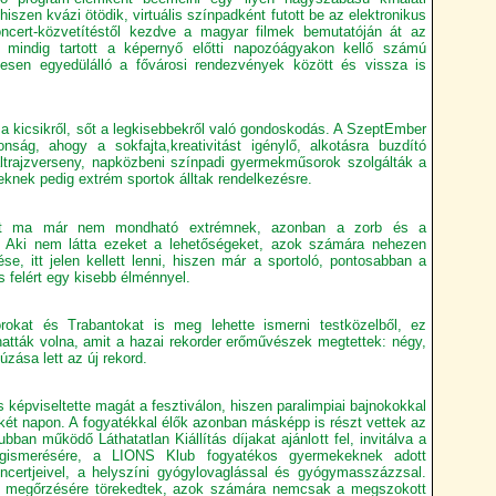
hiszen kvázi ötödik, virtuális színpadként futott be az elektronikus
oncert-közvetítéstől kezdve a magyar filmek bemutatóján át az
g mindig tartott a képernyő előtti napozóágyakon kellő számú
ljesen egyedülálló a fővárosi rendezvények között és vissza is
a kicsikről, sőt a legkisebbekről való gondoskodás. A SzeptEmber
ág, ahogy a sokfajta,kreativitást igénylő, alkotásra buzdító
trajzverseny, napközbeni színpadi gyermekműsorok szolgálták a
eknek pedig extrém sportok álltak rendelkezésre.
ort ma már nem mondható extrémnek, azonban a zorb és a
b. Aki nem látta ezeket a lehetőségeket, azok számára nehezen
se, itt jelen kellett lenni, hiszen már a sportoló, pontosabban a
s felért egy kisebb élménnyel.
rokat és Trabantokat is meg lehette ismerni testközelből, ez
hatták volna, amit a hazai rekorder erőművészek megtettek: négy,
úzása lett az új rekord.
s képviseltette magát a fesztiválon, hiszen paralimpiai bajnokokkal
ndkét napon. A fogyatékkal élők azonban másképp is részt vettek az
an működő Láthatatlan Kiállítás díjakat ajánlott fel, invitálva a
gismerésére, a LIONS Klub fogyatékos gyermekeknek adott
certjeivel, a helyszíni gyógylovaglással és gyógymasszázzsal.
 megőrzésére törekedtek, azok számára nemcsak a megszokott