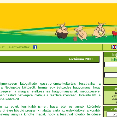
lat
|
jelentkezettek
|
be
Archívum 2009
fel
jmentesen látogatható gasztronómiai-kulturális fesztiválja, a
a Népligetbe költözött. Immár egy évtizedes hagyomány, hogy
re
végéjén a magyar ételkészítés hagyományainak megőrzésére,
r
ező családi hétvégére invitálja a fesztiválszervező Hotelinfo Kft. a
elf
ne kedvelőit.
akt
an az egyik leginkább ismert hazai étel és annak különféle
pro
évről évre bővülő programkínálattal várta az érdeklődőket a korábbi
zvény annyira kinőtte magát, hogy a fesztivál további fejlődése