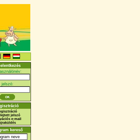
jelentkezés
használónév:
jelszó:
gisztráció
egisztráció
elejtett jelszó
ivációs e-mail
újraküldés
gram kereső