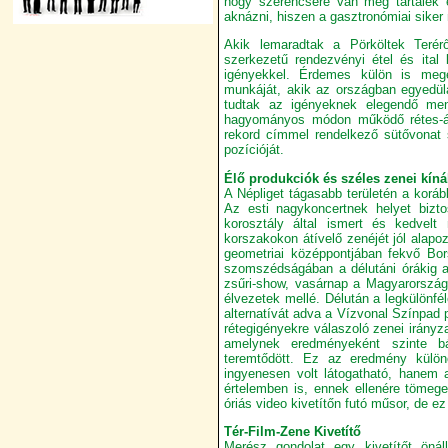
hogy szerencsére van még tartalék 
aknázni, hiszen a gasztronómiai siker 
Akik lemaradtak a Pörköltek Terér
szerkezetű rendezvényi étel és ital 
igényekkel. Érdemes külön is mege
munkáját, akik az országban egyedülá
tudtak az igényeknek elegendő menn
hagyományos módon működő rétes-ár
rekord címmel rendelkező sütővonat s
pozícióját.
Élő produkciók és széles zenei kín
A Népliget tágasabb területén a koráb
Az esti nagykoncertnek helyet bizt
korosztály által ismert és kedvel
korszakokon átívelő zenéjét jól alapoz
geometriai középpontjában fekvő Bo
szomszédságában a délutáni órákig a 
zsűri-show, vasárnap a Magyarorszá
élvezetek mellé. Délután a legkülönf
alternatívát adva a Vízvonal Színpad 
rétegigényekre válaszoló zenei irány
amelynek eredményeként szinte bár
teremtődött. Ez az eredmény külön
ingyenesen volt látogatható, hanem a 
értelemben is, ennek ellenére tömegek
óriás video kivetítőn futó műsor, de 
Tér-Film-Zene Kivetítő
Merész gondolat egy kivetítőt önál