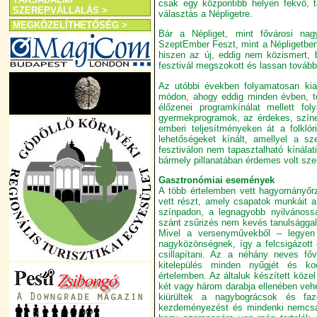
csak egy központibb helyen fekvő, tá
SZEREPVÁLLALÁS >
választás a Népligetre.
MEGKÖZELÍTHETŐSÉG >
Bár a Népliget, mint fővárosi nag
SzeptEmber Feszt, mint a Népligetben
hiszen az új, eddig nem közismert, 
fesztivál megszokott és lassan tovább
Az utóbbi években folyamatosan kial
módon, ahogy eddig minden évben, t
élőzenei programkínálat mellett f
gyermekprogramok, az érdekes, szín
emberi teljesítményeken át a folkló
lehetőségeket kínált, amellyel a 
fesztiválon nem tapasztalható kínála
bármely pillanatában érdemes volt sz
Gasztronómiai események
A több értelemben vett hagyományőr
vett részt, amely csapatok munkáit a
színpadon, a legnagyobb nyilvánoss
szánt zsűrizés nem kevés tanulsággal
Mivel a versenyművekből – legyen 
nagyközönségnek, így a felcsigázott é
csillapítani. Az a néhány neves főv
kitelepülés minden nyűgjét és koc
értelemben. Az általuk készített közel
két vagy három darabja ellenében veh
kiürültek a nagybográcsok és fa
kezdeményezést és mindenki nemcsak