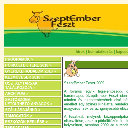
hírek
|
bemutatkozás
|
kapcso
PROGRAMOK >
PÖRKÖLTEK TERE 2018 >
GYEREKBIRODALOM 2018 >
KÉZMŰVESEK 2018 >
SzeptEmber Feszt 2009
OSZTÁLYTÁRSAK
TALÁLKOZÓJA >
A főváros egyik legjelentősebb, dí
ARCHÍVUM >
háromnapos SzeptEmber Feszt idén 
SAJTÓSZOBA,
minden év szeptemberének első hét
LETÖLTHETŐ ANYAGOK >
emellett egy színes kínálattal rendelk
magyaros ízek és az igényesebb élőze
SZÁLLÁSAJÁNLÓ >
TÁMOGATÓK >
A fesztivál, melynek középpontjáb
elkészítése, azaz a pörköltfőzés áll, 
ESZKÖZÖK BÉRLÉSE >
helyszínen, azonban 2009.-re a rende
TÁRSADALMI