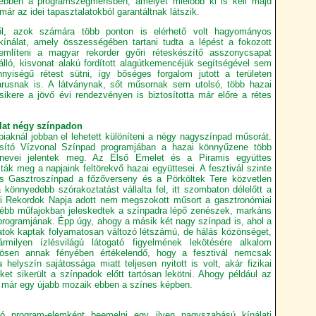
ebben a programszegmensben, amelyet mielőbb ki is kell majd
már az idei tapasztalatokból garantáltnak látszik.
ől, azok számára több ponton is elérhető volt hagyományos
kínálat, amely összességében tartani tudta a lépést a fokozott
mlíteni a magyar rekorder győri réteskészítő asszonycsapat
lló, kisvonat alakú fordított alagútkemencéjük segítségével sem
yiségű rétest sütni, így bőséges forgalom jutott a területen
usnak is. A látványnak, sőt műsornak sem utolsó, több hazai
ikere a jövő évi rendezvényen is biztosította már előre a rétes
álat négy színpadon
biaknál jobban el lehetett különíteni a négy nagyszínpad műsorát.
osító Vízvonal Színpad programjában a hazai könnyűzene több
t nevei jelentek meg. Az Első Emelet és a Piramis együttes
ták meg a napjaink feltörekvő hazai együttesei. A fesztivál szinte
rs Gasztroszínpad a főzőverseny és a Pörköltek Tere közvetlen
könnyedebb szórakoztatást vállalta fel, itt szombaton délelőtt a
gi Rekordok Napja adott nem megszokott műsort a gasztronómiai
élébb műfajokban jeleskedtek a színpadra lépő zenészek, markáns
programjának. Épp úgy, ahogy a másik két nagy színpad is, ahol a
zatok kaptak folyamatosan változó létszámú, de hálás közönséget,
milyen ízlésvilágú látogató figyelmének lekötésére alkalom
ösen annak fényében értékelendő, hogy a fesztivál nemcsak
helyszín sajátossága miatt teljesen nyitott is volt, akár fizikai
et sikerült a színpadok előtt tartósan lekötni. Ahogy például az
ez már egy újabb mozaik ebben a színes képben.
ló program-elemként beemelni egy ilyen nagyszabású kínálati