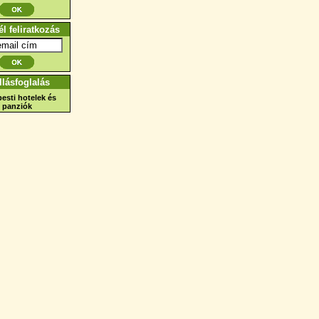
él feliratkozás
llásfoglalás
esti hotelek és
panziók