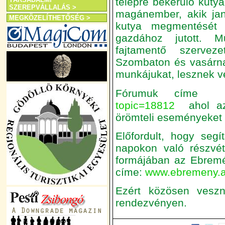
telepre bekerülő kuty
SZEREPVÁLLALÁS >
magánember, akik jan
MEGKÖZELÍTHETŐSÉG >
kutya megmentését 
gazdához jutott. M
fajtamentő szervez
Szombaton és vasárna
munkájukat, lesznek v
Fórumuk cím
topic=18812
ahol az 
örömteli eseményeket
Előfordult, hogy seg
napokon való részvéte
formájában az Ebremé
címe:
www.ebremeny.a
Ezért közösen vesz
rendezvényen.