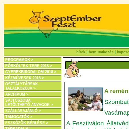
hírek
|
bemutatkozás
|
kapcso
PROGRAMOK >
PÖRKÖLTEK TERE 2018 >
GYEREKBIRODALOM 2018 >
KÉZMŰVESEK 2018 >
OSZTÁLYTÁRSAK
TALÁLKOZÓJA >
A remén
ARCHÍVUM >
SAJTÓSZOBA,
Szombat:
LETÖLTHETŐ ANYAGOK >
SZÁLLÁSAJÁNLÓ >
Vasárnap
TÁMOGATÓK >
A Fesztiválon Állatvé
ESZKÖZÖK BÉRLÉSE >
TÁRSADALMI