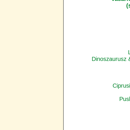
(
Dinoszaurusz 
Ciprus
Pus