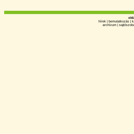
old
hírek
|
bemutatkozás
|
k
archívum
|
sajtószob