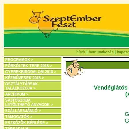
hírek
|
bemutatkozás
|
kapcso
PROGRAMOK >
PÖRKÖLTEK TERE 2018 >
GYEREKBIRODALOM 2018 >
KÉZMŰVESEK 2018 >
OSZTÁLYTÁRSAK
Vendéglátós 
TALÁLKOZÓJA >
(
ARCHÍVUM >
SAJTÓSZOBA,
LETÖLTHETŐ ANYAGOK >
SZÁLLÁSAJÁNLÓ >
G
TÁMOGATÓK >
G
ESZKÖZÖK BÉRLÉSE >
TÁRSADALMI