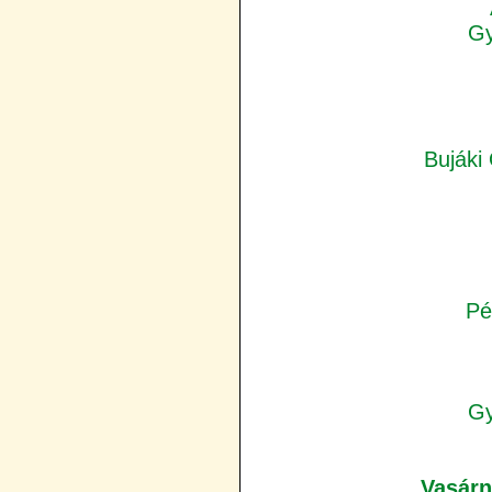
Gy
Bujáki
Pé
Gy
Vasárn