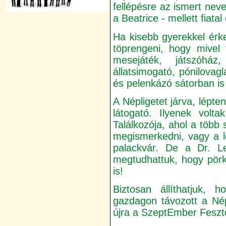
fellépésre az ismert neve
a Beatrice - mellett fiatal
Ha kisebb gyerekkel érke
töprengeni, hogy mivel 
mesejáték, játszóház
állatsimogató, pónilovagl
és pelenkázó sátorban is
A Népligetet járva, lépt
látogató. Ilyenek volt
Találkozója, ahol a több 
megismerkedni, vagy a l
palackvár. De a Dr. L
megtudhattuk, hogy pör
is!
Biztosan állíthatjuk, 
gazdagon távozott a Né
újra a SzeptEmber Feszt