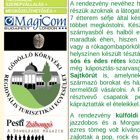
A rendezvény nevéhez hí
SZEREPVÁLLALÁS >
részük azoknak a látoga
MEGKÖZELÍTHETŐSÉG >
7 étterem séfje által ké
többet megkóstolni. Készü
szárnyasból és halból 
maradtak éhen, hiszen 
vagy a rókagombapörkölt
helyszínen készült tészt
sós és édes rétes
közö
még káposztás-szarvasg
Sajtkörút
is, amelynek
származó borokat és házi
termelőtől vásárolni. A
résztvevő csapatok p
kápráztatták el ételeikkel
A rendezvény
külföld
jazzdobos és a Morgan
ezres tömeg volt kívánc
zajlottak a pop, rock és