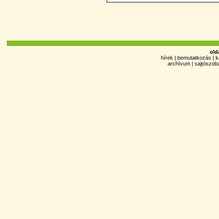
old
hírek
|
bemutatkozás
|
k
archívum
|
sajtószob