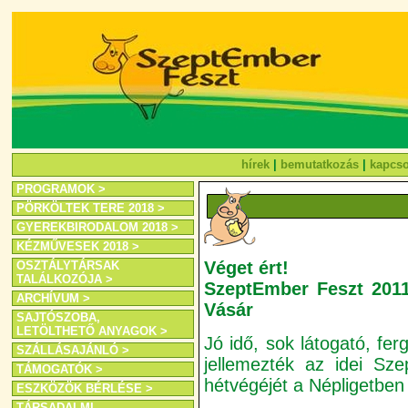
hírek
|
bemutatkozás
|
kapcso
PROGRAMOK >
PÖRKÖLTEK TERE 2018 >
GYEREKBIRODALOM 2018 >
KÉZMŰVESEK 2018 >
Véget ért!
OSZTÁLYTÁRSAK
TALÁLKOZÓJA >
SzeptEmber Feszt 2011 
ARCHÍVUM >
Vásár
SAJTÓSZOBA,
LETÖLTHETŐ ANYAGOK >
Jó idő, sok látogató, fe
SZÁLLÁSAJÁNLÓ >
jellemezték az idei Sz
TÁMOGATÓK >
hétvégéjét a Népligetben
ESZKÖZÖK BÉRLÉSE >
TÁRSADALMI