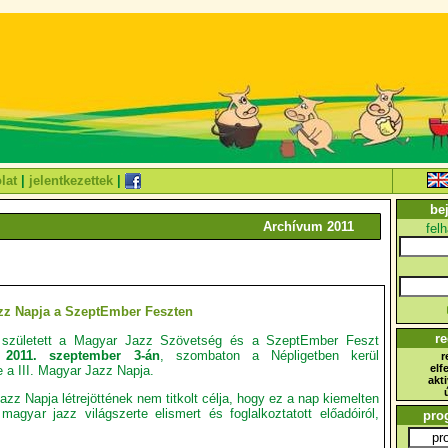
lat
|
jelentkezettek
|
be
Archívum 2011
fel
azz Napja a SzeptEmber Feszten
re
 született a Magyar Jazz Szövetség és a SzeptEmber Feszt
y
2011. szeptember 3-án
, szombaton a Népligetben kerül
r
elf
 a III. Magyar Jazz Napja.
akt
Jazz Napja létrejöttének nem titkolt célja, hogy ez a nap kiemelten
agyar jazz világszerte elismert és foglalkoztatott előadóiról,
pro