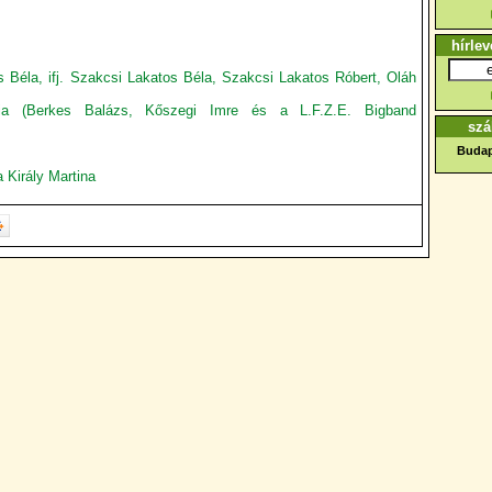
hírlev
 Béla, ifj. Szakcsi Lakatos Béla, Szakcsi Lakatos Róbert, Oláh
ia (Berkes Balázs, Kőszegi Imre és a L.F.Z.E. Bigband
szá
Budap
 Király Martina