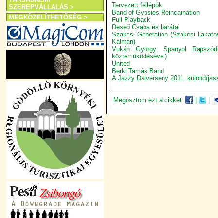
Tervezett fellépők:
SZEREPVÁLLALÁS >
Band of Gypsies Reincarnation
MEGKÖZELÍTHETŐSÉG >
Full Playback
Deseő Csaba és barátai
Szakcsi Generation (Szakcsi Lakatos
Kálmán)
Vukán György: Spanyol Rapszód
közreműködésével)
United
Berki Tamás Band
A Jazzy Dalverseny 2011. különdíjasa
Megosztom ezt a cikket:
|
|