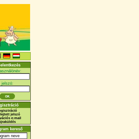
jelentkezés
használónév:
jelszó:
gisztráció
egisztráció
elejtett jelszó
ivációs e-mail
újraküldés
gram kereső