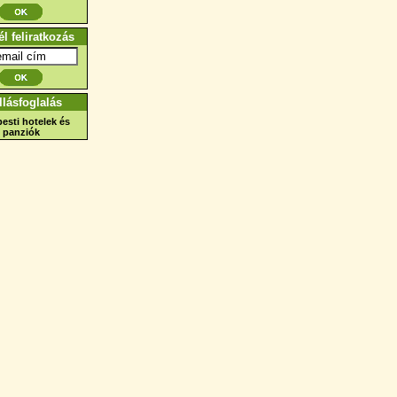
él feliratkozás
llásfoglalás
esti hotelek és
panziók