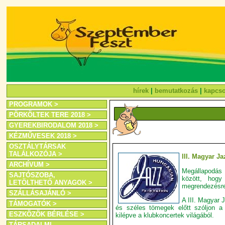
hírek
|
bemutatkozás
|
kapcso
PROGRAMOK >
PÖRKÖLTEK TERE 2018 >
GYEREKBIRODALOM 2018 >
KÉZMŰVESEK 2018 >
OSZTÁLYTÁRSAK
TALÁLKOZÓJA >
III. Magyar J
ARCHÍVUM >
Megállapodás
SAJTÓSZOBA,
között, hog
LETÖLTHETŐ ANYAGOK >
megrendezésre
SZÁLLÁSAJÁNLÓ >
A III. Magyar 
TÁMOGATÓK >
és széles tömegek előtt szóljon a m
ESZKÖZÖK BÉRLÉSE >
kilépve a klubkoncertek világából.
TÁRSADALMI