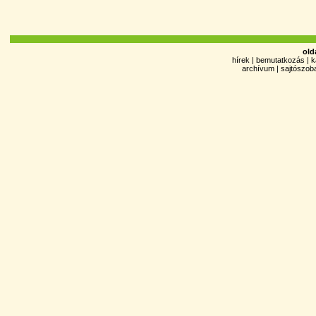
old
hírek
|
bemutatkozás
|
k
archívum
|
sajtószob