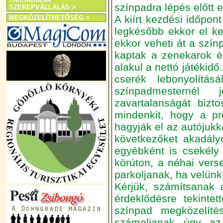
színpadra lépés előtt e
SZEREPVÁLLALÁS >
A kiírt kezdési időpont
MEGKÖZELÍTHETŐSÉG >
legkésőbb ekkor el kel
ekkor veheti át a színp
kaptak a zenekarok é
alakul a nettó játékidő
cserék lebonyolítá
színpadmesternél
zavartalanságát bizt
mindenkit, hogy a pr
hagyják el az autójukka
következőket akadályo
egyébként is csekély 
körúton, a néhai verse
parkoljanak, ha velünk
Kérjük, számítsanak 
érdeklődésre tekinte
színpad megközelít
számoljanak úgy az 