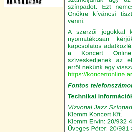
színpadot. Ezt nemc
Önökre kíváncsi tisz
venni!
A szerzői jogokkal k
nyomatékosan kérj
kapcsolatos adatközlés
a Koncert Online 
szíveskedjenek az el
erről nekünk egy vissz
https://koncertonline.a
Fontos telefonszámo
Technikai információ
Vízvonal Jazz Színpa
Klemm Koncert Kft.
Klemm Ervin: 20/932-
Üveges Péter: 20/931