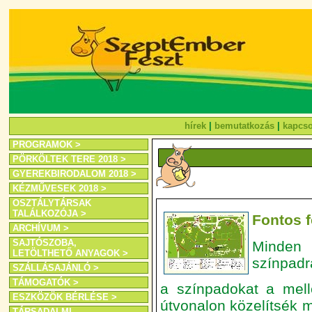
hírek
|
bemutatkozás
|
kapcso
PROGRAMOK >
PÖRKÖLTEK TERE 2018 >
GYEREKBIRODALOM 2018 >
KÉZMŰVESEK 2018 >
OSZTÁLYTÁRSAK
TALÁLKOZÓJA >
Fontos f
ARCHÍVUM >
SAJTÓSZOBA,
Minden 
LETÖLTHETŐ ANYAGOK >
színpadr
SZÁLLÁSAJÁNLÓ >
TÁMOGATÓK >
a színpadokat a mellék
ESZKÖZÖK BÉRLÉSE >
útvonalon közelítsék 
TÁRSADALMI