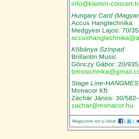
info@klemm-concert.h
Hungary Card (Magyar
Accus Hangtechnika
Medgyesi Lajos: 70/3
accushangtechnika@a
Kőbánya Színpad
Brillantin Music
Gönczy Gábor: 20/935
bmstechnika@gmail.
Stage Line-HANGMES
Monacor Kft.
Zachár János: 30/582
zachar@monacor.hu
Megosztom ezt a cikket:
|
|