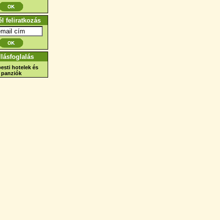
él feliratkozás
llásfoglalás
esti hotelek és
panziók