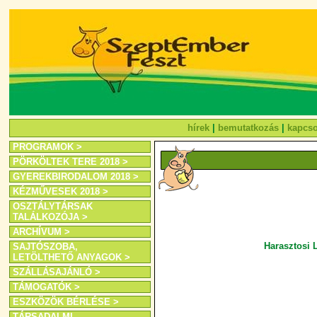
hírek
|
bemutatkozás
|
kapcso
PROGRAMOK >
PÖRKÖLTEK TERE 2018 >
GYEREKBIRODALOM 2018 >
KÉZMŰVESEK 2018 >
OSZTÁLYTÁRSAK
TALÁLKOZÓJA >
ARCHÍVUM >
Harasztosi L
SAJTÓSZOBA,
LETÖLTHETŐ ANYAGOK >
SZÁLLÁSAJÁNLÓ >
TÁMOGATÓK >
ESZKÖZÖK BÉRLÉSE >
TÁRSADALMI