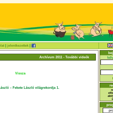
lat
|
jelentkezettek
|
bej
Archívum 2011 - További videók
fel
Vissza
re
ászló – Fekete László világrekordja 1.
r
elfe
akti
pro