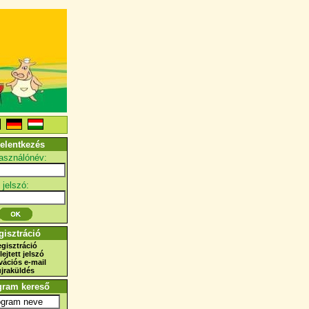
elentkezés
használónév:
jelszó:
gisztráció
egisztráció
lejtett jelszó
vációs e-mail
újraküldés
gram kereső