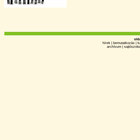
old
hírek
|
bemutatkozás
|
k
archívum
|
sajtószob