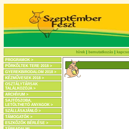
hírek
|
bemutatkozás
|
kapcso
PROGRAMOK >
PÖRKÖLTEK TERE 2018 >
GYEREKBIRODALOM 2018 >
KÉZMŰVESEK 2018 >
OSZTÁLYTÁRSAK
TALÁLKOZÓJA >
ARCHÍVUM >
SAJTÓSZOBA,
LETÖLTHETŐ ANYAGOK >
SZÁLLÁSAJÁNLÓ >
TÁMOGATÓK >
ESZKÖZÖK BÉRLÉSE >
TÁRSADALMI