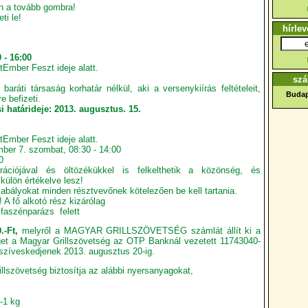
on a tovább gombra!
eti le!
hírlev
 - 16:00
tEmber Feszt ideje alatt.
szá
aráti társaság korhatár nélkül, aki a versenykiírás feltételeit,
Budap
e befizeti.
i határideje: 2013. augusztus. 15.
tEmber Feszt ideje alatt.
ber 7. szombat, 08:30 - 14:00
0
ációjával és öltözékükkel is felkelthetik a közönség, és
külön értékelve lesz!
zabályokat minden résztvevőnek kötelezően be kell tartania.
 A fő alkotó rész kizárólag
faszénparázs felett
.-Ft,
melyről a MAGYAR GRILLSZÖVETSÉG számlát állít ki a
get a Magyar Grillszövetség az OTP Banknál vezetett 11743040-
szíveskedjenek 2013. augusztus 20-ig.
llszövetség biztosítja az alábbi nyersanyagokat,
1-1 kg