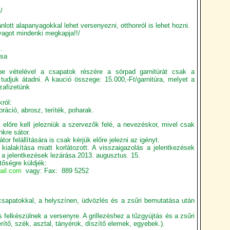
/
nlott alapanyagokkal lehet versenyezni, otthonról is lehet hozni.
yagot mindenki megkapja!!/
.
ása
be vételével a csapatok részére a sörpad garnitúrát csak a
 tudjuk átadni. A kaució összege: 15.000,-Ft/garnitúra, melyet a
zafizetünk
ról:
ráció, abrosz, teríték, poharak.
előre kell jelezniük a szervezők felé, a nevezéskor, mivel csak
nkre sátor.
r felállítására is csak kérjük előre jelezni az igényt.
kialakítása miatt korlátozott. A visszaigazolás a jelentkezések
 a jelentkezések lezárása 2013. augusztus. 15.
tőségre küldjék:
ail.com
vagy: Fax: 889 5252
csapatokkal, a helyszínen, üdvözlés és a zsűri bemutatása után
és felkészülnek a versenyre. A grillezéshez a tűzgyújtás és a zsűri
tő, szék, asztal, tányérok, díszítő elemek, egyebek.).