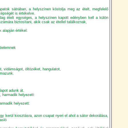
patok sátrában, a helyszínen kóstolja meg az ételt, megfelelő
épségét is értékelve.
ag ételt egységes, a helyszínen kapott edényben kell a külön
számára biztosítani, akik csak az étellel találkoznak,
 alapján értékel:
kotóelemnek
t, vidámságot, öltözéket, hangulatot,
almazunk.
apot adunk át.
, harmadik helyezett:
armadik helyezett:
kerül kiosztásra, azon csapat nyeri el ahol a sátor dekorálása,
gasló