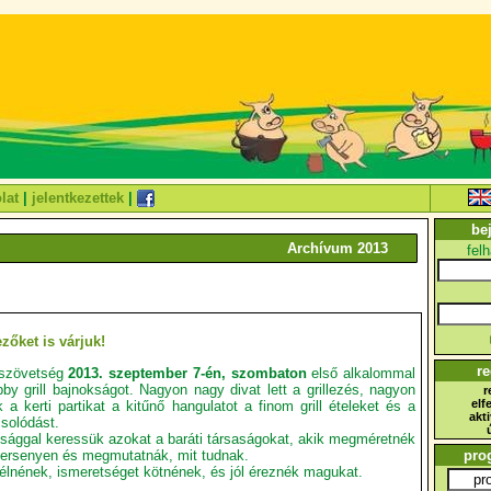
lat
|
jelentkezettek
|
be
Archívum 2013
fel
zőket is várjuk!
re
lszövetség
2013. szeptember 7-én, szombaton
első alkalommal
by grill bajnokságot. Nagyon nagy divat lett a grillezés, nagyon
r
elf
 a kerti partikat a kitűnő hangulatot a finom grill ételeket és a
akt
solódást.
sággal keressük azokat a baráti társaságokat, akik megméretnék
ersenyen és megmutatnák, mit tudnak.
pro
erélnének, ismeretséget kötnének, és jól éreznék magukat.