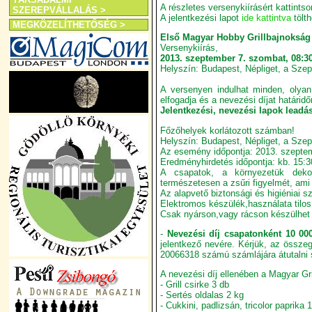
A részletes versenykiírásért kattints
SZEREPVÁLLALÁS >
A jelentkezési lapot
ide kattintva
tölth
MEGKÖZELÍTHETŐSÉG >
Első Magyar Hobby Grillbajnokság
Versenykiírás,
2013. szeptember 7. szombat, 08:30
Helyszín: Budapest, Népliget, a Szep
A versenyen indulhat minden, olyan b
elfogadja és a nevezési díjat határidőr
Jelentkezési, nevezési lapok leadás
Főzőhelyek korlátozott számban!
Helyszín: Budapest, Népliget, a Szep
Az esemény időpontja: 2013. szeptem
Eredményhirdetés időpontja: kb. 15:3
A csapatok, a környezetük dekor
természetesen a zsűri figyelmét, ami 
Az alapvető biztonsági és higiéniai s
Elektromos készülék,használata tilos!
Csak nyárson,vagy rácson készülhet 
-
Nevezési díj csapatonként 10 000
jelentkező nevére. Kérjük, az össze
20066318 számú számlájára átutalni 
A nevezési díj ellenében a Magyar Gri
- Grill csirke 3 db
- Sertés oldalas 2 kg
- Cukkini, padlizsán, tricolor paprika 