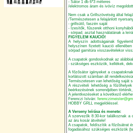
- Sátor 1 db 6*3 méteres
/elektromos áram és ivóvíz megoldott
Nem csak a Grillszövetség által felajá
/Természetesen a felajánlott nyersan
- grillsütő, faszén saját
- Ízesítők, fűszerek otthoni konyhából
- sörpad, asztal használatának a leír
FIGYELEM KAUCIÓ!
A helyszín adottságainak figyelem
helyszínen fizetett kaució ellenében
sörpad garnitúra visszavételekor viss
A csapatok gondoskodnak az alábbiak
- szükséges eszközök, kellékek, deko
A főzősátor igényeket a csapatoknak 
korlátozott számban áll rendelkezésü
Természetesen van lehetőség saját sáto
A részvételi lehetőség a főzőhelyek 
beérkezésének sorrendjében történik,
A jelentkezéseket a következő elérhe
Ferenczi István:
ferenczimeister@gm
HOBBY GRLL megjelöléssel.
A Verseny leírása és menete:
A szervezők 8:30-kor találkoznak a 
az áru kosár átvétele!
A csapatok, feldíszítik a főzősátrat 
fogadásához szükséges eszközök (terí