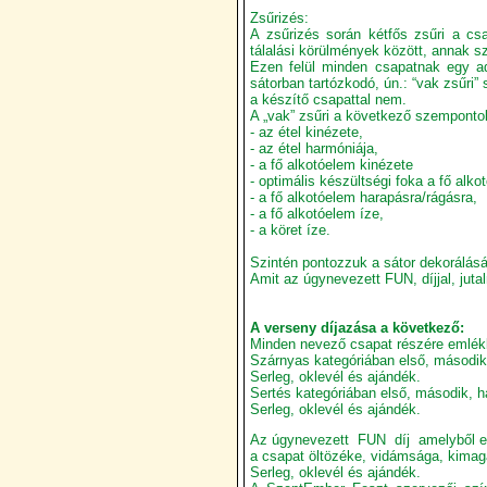
Zsűrizés:
A zsűrizés során kétfős zsűri a csa
tálalási körülmények között, annak sz
Ezen felül minden csapatnak egy ad
sátorban tartózkodó, ún.: “vak zsűri” 
a készítő csapattal nem.
A „vak” zsűri a következő szempontok
- az étel kinézete,
- az étel harmóniája,
- a fő alkotóelem kinézete
- optimális készültségi foka a fő al
- a fő alkotóelem harapásra/rágásra,
- a fő alkotóelem íze,
- a köret íze.
Szintén pontozzuk a sátor dekorálásá
Amit az úgynevezett FUN, díjjal, jut
A verseny díjazása a következő:
Minden nevező csapat részére emlékl
Szárnyas kategóriában első, második
Serleg, oklevél és ajándék.
Sertés kategóriában első, második, h
Serleg, oklevél és ajándék.
Az úgynevezett FUN díj amelyből egy 
a csapat öltözéke, vidámsága, kima
Serleg, oklevél és ajándék.