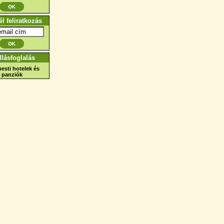
él feliratkozás
llásfoglalás
esti hotelek és
panziók