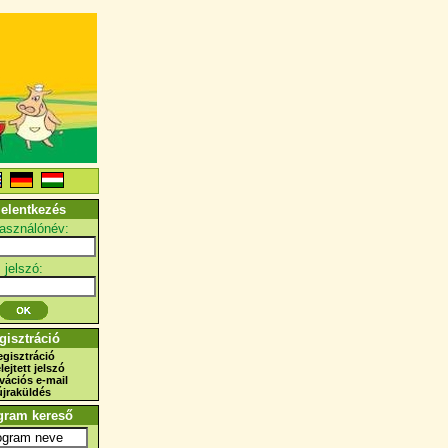
jelentkezés
használónév:
jelszó:
gisztráció
egisztráció
elejtett jelszó
ivációs e-mail
újraküldés
gram kereső