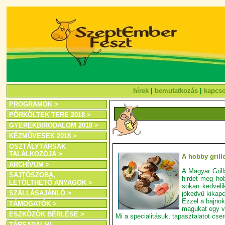
hírek
|
bemutatkozás
|
kapcso
PROGRAMOK >
PÖRKÖLTEK TERE 2018 >
GYEREKBIRODALOM 2018 >
KÉZMŰVESEK 2018 >
OSZTÁLYTÁRSAK
TALÁLKOZÓJA >
A hobby grille
ARCHÍVUM >
A Magyar Gril
SAJTÓSZOBA,
hirdet meg hob
LETÖLTHETŐ ANYAGOK >
sokan kedvelik
SZÁLLÁSAJÁNLÓ >
jókedvű kikapc
Ezzel a bajnok
TÁMOGATÓK >
magukat egy v
ESZKÖZÖK BÉRLÉSE >
Mi a specialitásuk, tapasztalatot cs
TÁRSADALMI