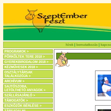
hírek
|
bemutatkozás
|
kapcso
PROGRAMOK >
PÖRKÖLTEK TERE 2018 >
GYEREKBIRODALOM 2018 >
KÉZMŰVESEK 2018 >
OSZTÁLYTÁRSAK
TALÁLKOZÓJA >
ARCHÍVUM >
SAJTÓSZOBA,
LETÖLTHETŐ ANYAGOK >
SZÁLLÁSAJÁNLÓ >
TÁMOGATÓK >
ESZKÖZÖK BÉRLÉSE >
TÁRSADALMI