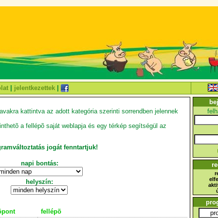
lat
|
jelentkezettek
|
be
fel
avakra kattintva az adott kategória szerinti sorrendben jelennek
thetõ a fellépõ saját weblapja és egy térkép segítségül az
ramváltoztatás jogát fenntartjuk!
napi bontás:
re
r
elf
helyszín:
akt
pro
õpont
fellépõ