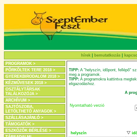
hírek
|
bemutatkozás
|
kapcso
PROGRAMOK >
PÖRKÖLTEK TERE 2018 >
TIPP:
A "helyszín, idõpont, fellépõ" sz
meg a programok.
GYEREKBIRODALOM 2018 >
TIPP:
A programokra kattintva megtekin
KÉZMŰVESEK 2018 >
eligazodáshoz.
OSZTÁLYTÁRSAK
A prog
TALÁLKOZÓJA >
ARCHÍVUM >
Nyomtatható verzió
SAJTÓSZOBA,
LETÖLTHETŐ ANYAGOK >
SZÁLLÁSAJÁNLÓ >
TÁMOGATÓK >
ESZKÖZÖK BÉRLÉSE >
helyszín
id
TÁRSADALMI