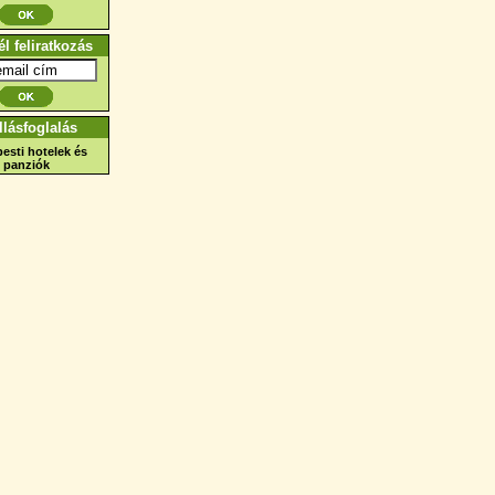
él feliratkozás
llásfoglalás
esti hotelek és
panziók