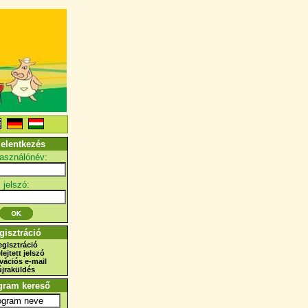
jelentkezés
használónév:
jelszó:
gisztráció
egisztráció
elejtett jelszó
ivációs e-mail
újraküldés
gram kereső