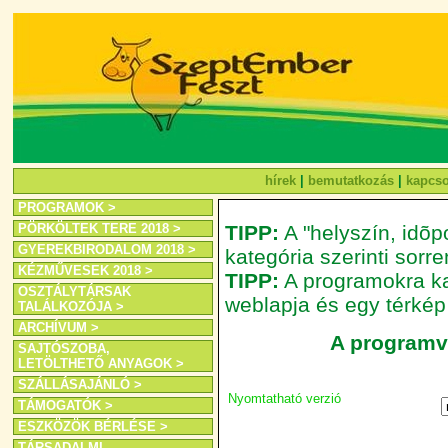
hírek
|
bemutatkozás
|
kapcso
PROGRAMOK >
PÖRKÖLTEK TERE 2018 >
TIPP:
A "helyszín, idõpo
GYEREKBIRODALOM 2018 >
kategória szerinti sor
KÉZMŰVESEK 2018 >
TIPP:
A programokra kat
OSZTÁLYTÁRSAK
weblapja és egy térkép
TALÁLKOZÓJA >
ARCHÍVUM >
A programvá
SAJTÓSZOBA,
LETÖLTHETŐ ANYAGOK >
SZÁLLÁSAJÁNLÓ >
Nyomtatható verzió
TÁMOGATÓK >
ESZKÖZÖK BÉRLÉSE >
TÁRSADALMI