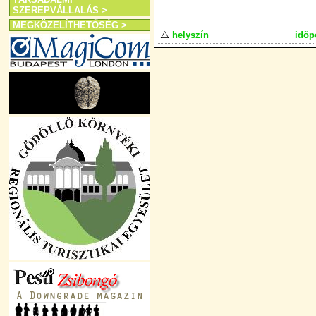
SZEREPVÁLLALÁS >
MEGKÖZELÍTHETŐSÉG >
helyszín
idõp